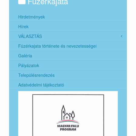
Füzérkajata
Hirdetmények
Hírek
VÁLASZTÁS
Füzérkajata története és nevezetességei
2024. évi helyi önkormányzati képviselők és
polgármesterek általános választása
Galéria
2024. évi európai parlamenti képviselők általános
Pályázatok
választása
Településrendezés
Adatvédelmi tájékoztató