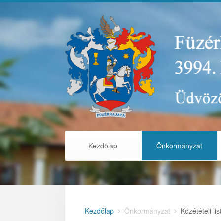
Kezdölap
Önkormányzat
Kezdőlap
Önkormányzat
Közétételi lis