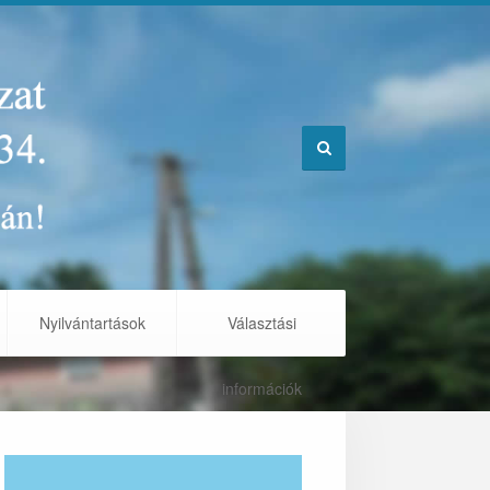
Nyilvántartások
Választási
információk