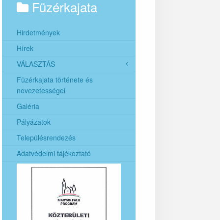
Füzérkajata
Hirdetmények
Hírek
VÁLASZTÁS
Füzérkajata története és
2024. évi helyi önkormányzati
nevezetességei
képviselők és polgármesterek
általános választása
Galéria
2024. évi európai parlamenti
Pályázatok
képviselők általános választása
Településrendezés
Adatvédelmi tájékoztató