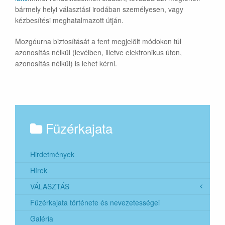
bármely helyi választási irodában személyesen, vagy
kézbesítési meghatalmazott útján.
Mozgóurna biztosítását a fent megjelölt módokon túl
azonosítás nélkül (levélben, illetve elektronikus úton,
azonosítás nélkül) is lehet kérni.
Füzérkajata
Hirdetmények
Hírek
VÁLASZTÁS
Füzérkajata története és nevezetességei
2024. évi helyi önkormányzati képviselők és
polgármesterek általános választása
Galéria