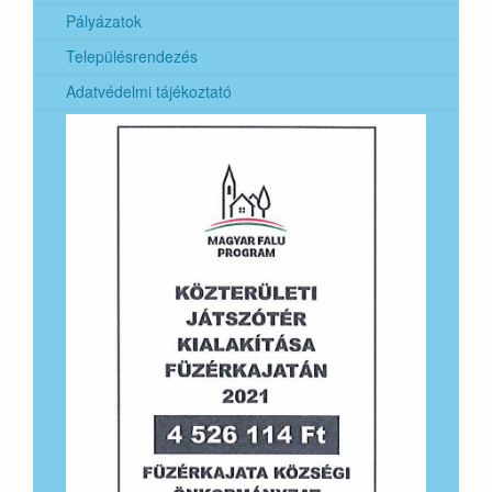
2024. évi európai parlamenti képviselők általános
Pályázatok
választása
Településrendezés
Adatvédelmi tájékoztató