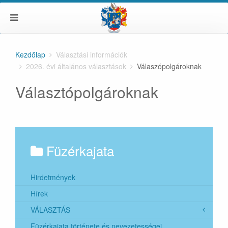
Kezdőlap
Választási információk
2026. évi általános választások
Válaszópolgároknak
Választópolgároknak
Füzérkajata
Hirdetmények
Hírek
VÁLASZTÁS
Füzérkajata története és nevezetességei
2024. évi helyi önkormányzati képviselők és