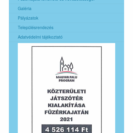
polgármesterek általános választása
Galéria
2024. évi európai parlamenti képviselők általános
Pályázatok
választása
Településrendezés
Adatvédelmi tájékoztató