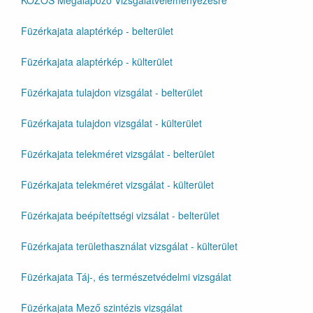
KÖZÖS Megalapozó Vizsgálatvéleményezésre
Füzérkajata alaptérkép - belterület
Füzérkajata alaptérkép - külterület
Füzérkajata tulajdon vizsgálat - belterület
Füzérkajata tulajdon vizsgálat - külterület
Füzérkajata telekméret vizsgálat - belterület
Füzérkajata telekméret vizsgálat - külterület
Füzérkajata beépítettségi vizsálat - belterület
Füzérkajata területhasználat vizsgálat - külterület
Füzérkajata Táj-, és természetvédelmi vizsgálat
Füzérkajata Mező szintézis vizsgálat