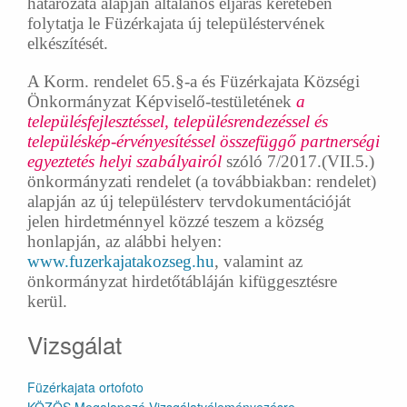
határozata alapján általános eljárás keretében
folytatja le Füzérkajata új településtervének
elkészítését.
A Korm. rendelet 65.§-a és Füzérkajata Községi
Önkormányzat Képviselő-testületének
a
településfejlesztéssel, településrendezéssel és
településkép-érvényesítéssel összefüggő partnerségi
egyeztetés helyi szabályairól
szóló 7/2017.(VII.5.)
önkormányzati rendelet (a továbbiakban: rendelet)
alapján az új településterv tervdokumentációját
jelen hirdetménnyel közzé teszem a község
honlapján, az alábbi helyen:
www.fuzerkajatakozseg.hu
, valamint az
önkormányzat hirdetőtábláján kifüggesztésre
kerül.
Vizsgálat
Füzérkajata ortofoto