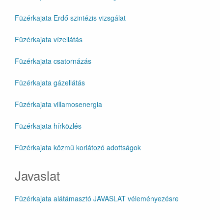
Füzérkajata Erdő szintézis vizsgálat
Füzérkajata vízellátás
Füzérkajata csatornázás
Füzérkajata gázellátás
Füzérkajata villamosenergia
Füzérkajata hírközlés
Füzérkajata közmű korlátozó adottságok
Javaslat
Füzérkajata alátámasztó JAVASLAT véleményezésre