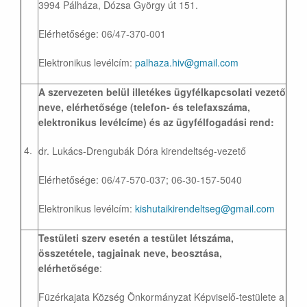
3994 Pálháza, Dózsa György út 151.
Elérhetősége: 06/47-370-001
Elektronikus levélcím:
palhaza.hiv@gmail.com
A szervezeten belül illetékes ügyfélkapcsolati vezető
neve, elérhetősége (telefon- és telefaxszáma,
elektronikus levélcíme) és az ügyfélfogadási rend:
4.
dr. Lukács-Drengubák Dóra kirendeltség-vezető
Elérhetősége: 06/47-570-037; 06-30-157-5040
Elektronikus levélcím:
kishutaikirendeltseg@gmail.com
Testületi szerv esetén a testület létszáma,
összetétele, tagjainak neve, beosztása,
elérhetősége
:
Füzérkajata Község Önkormányzat Képviselő-testülete a