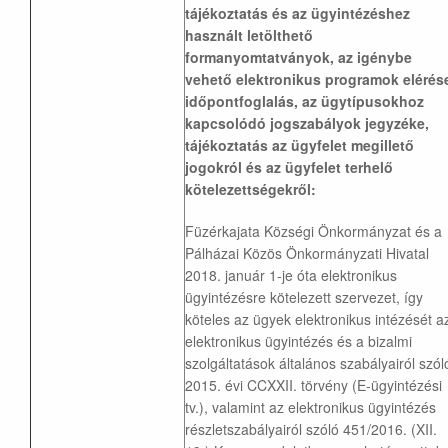
tájékoztatás és az ügyintézéshez
használt letölthető
formanyomtatványok, az igénybe
vehető elektronikus programok elérés
időpontfoglalás, az ügytípusokhoz
kapcsolódó jogszabályok jegyzéke,
tájékoztatás az ügyfelet megillető
jogokról és az ügyfelet terhelő
kötelezettségekről:
Füzérkajata Községi Önkormányzat és a
Pálházai Közös Önkormányzati Hivatal
2018. január 1-je óta elektronikus
ügyintézésre kötelezett szervezet, így
köteles az ügyek elektronikus intézését a
elektronikus ügyintézés és a bizalmi
szolgáltatások általános szabályairól szól
2015. évi CCXXII. törvény (E-ügyintézési
tv.), valamint az elektronikus ügyintézés
részletszabályairól szóló 451/2016. (XII.