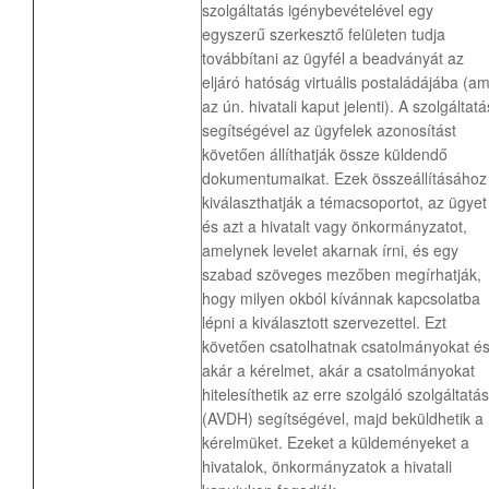
szolgáltatás igénybevételével egy
egyszerű szerkesztő felületen tudja
továbbítani az ügyfél a beadványát az
eljáró hatóság virtuális postaládájába (am
az ún. hivatali kaput jelenti). A szolgáltatá
segítségével az ügyfelek azonosítást
követően állíthatják össze küldendő
dokumentumaikat. Ezek összeállításához
kiválaszthatják a témacsoportot, az ügyet
és azt a hivatalt vagy önkormányzatot,
amelynek levelet akarnak írni, és egy
szabad szöveges mezőben megírhatják,
hogy milyen okból kívánnak kapcsolatba
lépni a kiválasztott szervezettel. Ezt
követően csatolhatnak csatolmányokat é
akár a kérelmet, akár a csatolmányokat
hitelesíthetik az erre szolgáló szolgáltatás
(AVDH) segítségével, majd beküldhetik a
kérelmüket. Ezeket a küldeményeket a
hivatalok, önkormányzatok a hivatali