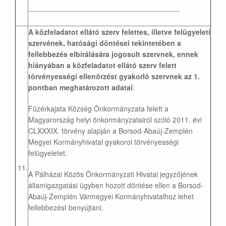
------------------------------------------------------------
A közfeladatot ellátó szerv felettes, illetve felügyeleti
szervének, hatósági döntései tekintetében a
fellebbezés elbírálására jogosult szervnek, ennek
hiányában a közfeladatot ellátó szerv felett
törvényességi ellenőrzést gyakorló szervnek az 1.
pontban meghatározott adatai
:
Füzérkajata Község Önkormányzata felett a
Magyarország helyi önkormányzatairól szóló 2011. évi
CLXXXIX. törvény alapján a Borsod-Abaúj-Zemplén
Megyei Kormányhivatal gyakorol törvényességi
felügyeletet.
11.
A Pálházai Közös Önkormányzati Hivatal jegyzőjének
államigazgatási ügyben hozott döntése ellen a Borsod-
Abaúj-Zemplén Vármegyei Kormányhivatalhoz lehet
fellebbezést benyújtani.