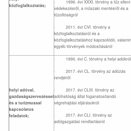
· 1996. évi XXXI. törvény a tűz elleni
közfoglalkoztatás;
védekezésről, a műszaki mentésről és a
tűzoltóságról
· 2011. évi CVI. törvény a
közfoglalkoztatásról és a
közfoglalkoztatáshoz kapcsolódó, valamin
egyéb törvények módosításáról
· 1990. évi C. törvény a helyi adókról
· 2017. évi CL. törvény az adózás
rendjéről
helyi adóval,
· 2017. évi CLIII. törvény az
gazdaságszervezéssel
adóhatóság által foganatosítandó
és a turizmussal
végrehajtási eljárásokról
kapcsolatos
· 2017. évi CLI. törvény az
feladatok;
adóigazgatási rendtartásról