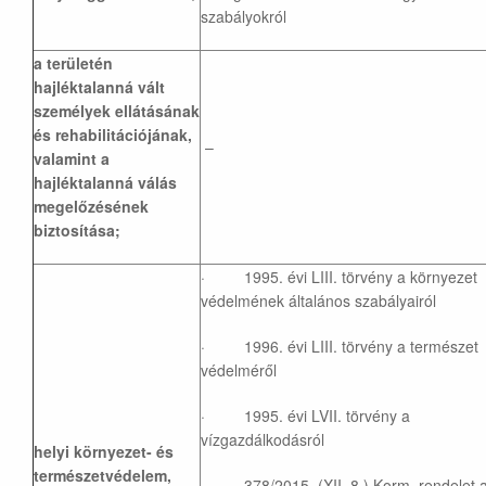
szabályokról
a területén
hajléktalanná vált
személyek ellátásának
és rehabilitációjának,
–
valamint a
hajléktalanná válás
megelőzésének
biztosítása;
· 1995. évi LIII. törvény a környezet
védelmének általános szabályairól
· 1996. évi LIII. törvény a természet
védelméről
· 1995. évi LVII. törvény a
vízgazdálkodásról
helyi környezet- és
természetvédelem,
· 378/2015. (XII. 8.) Korm. rendelet 