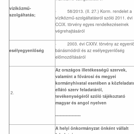
víziközmű-
· 58/2013. (II. 27.) Korm. rendelet a
szolgáltatás;
víziközmű-szolgáltatásról szóló 2011. évi
CCIX. törvény egyes rendelkezéseinek
végrehajtásáról
· 2003. évi CXXV. törvény az egyenl
esélyegyenlőség
bánásmódról és az esélyegyenlőség
előmozdításáról
Az országos illetékességű szervek,
valamint a fővárosi és megyei
kormányhivatal esetében a közfeladat
ellátó szerv feladatáról,
2.
tevékenységéről szóló tájékoztató
magyar és angol nyelven
-----------------
A helyi önkormányzat önként vállalt