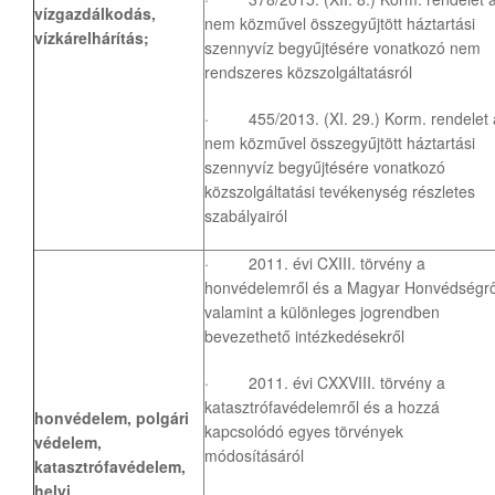
vízgazdálkodás,
nem közművel összegyűjtött háztartási
vízkárelhárítás;
szennyvíz begyűjtésére vonatkozó nem
rendszeres közszolgáltatásról
· 455/2013. (XI. 29.) Korm. rendelet 
nem közművel összegyűjtött háztartási
szennyvíz begyűjtésére vonatkozó
közszolgáltatási tevékenység részletes
szabályairól
· 2011. évi CXIII. törvény a
honvédelemről és a Magyar Honvédségrő
valamint a különleges jogrendben
bevezethető intézkedésekről
· 2011. évi CXXVIII. törvény a
katasztrófavédelemről és a hozzá
honvédelem, polgári
kapcsolódó egyes törvények
védelem,
módosításáról
katasztrófavédelem,
helyi