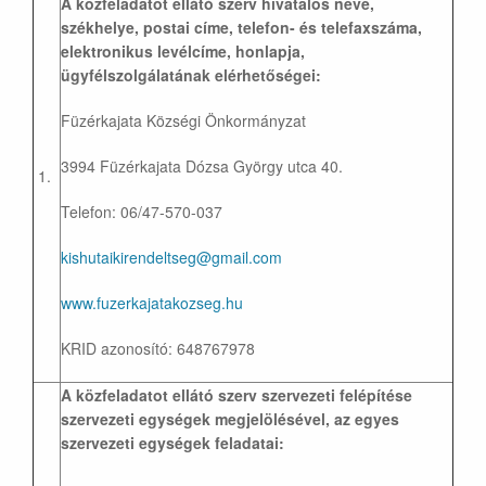
A közfeladatot ellátó szerv hivatalos neve,
székhelye, postai címe, telefon- és telefaxszáma,
elektronikus levélcíme, honlapja,
ügyfélszolgálatának elérhetőségei:
Füzérkajata Községi Önkormányzat
3994 Füzérkajata Dózsa György utca 40.
1.
Telefon: 06/47-570-037
kishutai
kirendeltseg@gmail.com
www.fuzerkajatakozseg.hu
KRID azonosító: 648767978
A közfeladatot ellátó szerv szervezeti felépítése
szervezeti egységek megjelölésével, az egyes
szervezeti egységek feladatai: