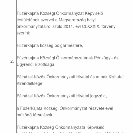
Füzérkajata Községi Önkormányzat Képviselő-
testületének szervei a Magyarország helyi
önkormányzatairól szóló 2011. évi CLXXXIX. törvény
szerint:
Füzérkajata község polgármestere,
Füzérkajata Községi Önkormányzatának Pénzügyi- és
2.
Ügyrendi Bizottsága
Pálházai Közös Önkormányzati Hivatal és annak Kishutai
Kirendeltsége,
Pálházai Közös Önkormányzati Hivatal jegyzője,
a Füzérkajata Községi Önkormányzat részvételével
működő társulások.
Füzérkajata Község Önkormányzata Képviselő-