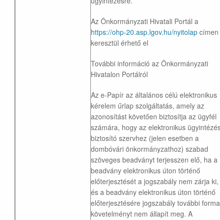
ügyintézésre.
Az Önkormányzati Hivatali Portál a
https://ohp-20.asp.lgov.hu/nyitolap
címen
keresztül érhető el
További információ az Önkormányzati
Hivatalon Portálról
Az e-Papír az általános célú elektronikus
kérelem űrlap szolgáltatás, amely az
azonosítást követően biztosítja az ügyfél
számára, hogy az elektronikus ügyintézés
biztosító szervhez (jelen esetben a
dombóvári önkormányzathoz) szabad
szöveges beadványt terjesszen elő, ha a
beadvány elektronikus úton történő
előterjesztését a jogszabály nem zárja ki,
és a beadvány elektronikus úton történő
előterjesztésére jogszabály további forma
követelményt nem állapít meg. A