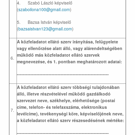
4. Szabó László képviselő
(
szaboilona100@gmail.com
)
5. Bazsa István képviselő
(
bazsaistvan123@gmail.com
)
A közfeladatot ellátó szerv irányítása, felügyelete
vagy ellenőrzése alatt álló, vagy alárendeltségében
működő más közfeladatot ellátó szervek
6.
megnevezése, és 1. pontban meghatározott adatai:
-------------------------------------------------------------
A közfeladatot ellátó szerv többségi tulajdonában
álló, illetve részvételével működő gazdálkodó
szervezet neve, székhelye, elérhetősége (postai
címe, telefon- és telefaxszáma, elektronikus
7.
levélcíme), tevékenységi köre, képviselőjének neve,
a közfeladatot ellátó szerv részesedésének mértéke:
-------------------------------------------------------------