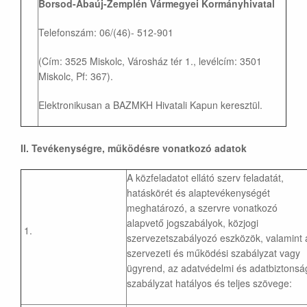
Borsod-Abaúj-Zemplén Vármegyei Kormányhivatal
Telefonszám: 06/(46)- 512-901
(Cím: 3525 Miskolc, Városház tér 1., levélcím: 3501
Miskolc, Pf: 367).
Elektronikusan a BAZMKH Hivatali Kapun keresztül.
II. Tevékenységre, m
ű
k
ö
d
é
sre vonatkoz
ó
adatok
A közfeladatot ellátó szerv feladatát,
hatáskörét és alaptevékenységét
meghatározó, a szervre vonatkozó
alapvető jogszabályok, közjogi
1.
szervezetszabályozó eszközök, valamint 
szervezeti és működési szabályzat vagy
ügyrend, az adatvédelmi és adatbiztonsá
szabályzat hatályos és teljes szövege: