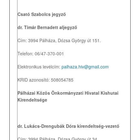
Csató Szabolcs jegyző
dr. Timár Bernadett aljegyző
Cím: 3994 Pálháza, Dózsa György út 151.
Telefon: 06/47-370-001
Elektronikus levélcím:
palhaza.hiv@gmail.com
KRID azonosító: 508054785
Pálházai Közös Önkormányzati Hivatal Kishutai
Kirendeltsége
dr. Lukács-Drengubák Dóra kirendeltség-vezető
Cím: 3994 Pálháza, Dózsa György út 34.