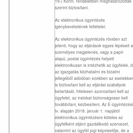
19.) Korm. rendeletben meghatározottak
szerint biztosítani.
Az elektronikus ügyintézés
igénybevételének feltételei:
Az elektronikus ügyintézés röviden azt
jelenti, hogy az eljárások egyes lépéseit a
személyes megjelenés, vagy a papír
alapú, postai ügyintézés helyett
elektronikusan is intézhetik az ügyfelek, 
az igazgatás közhatalmi és bizalmi
jellegéből adódóan ezekben az esetekbe
is biztosítani kell az eljárási szabályok
betartását, hitelesen azonosítani kell az
ügyfelet, az iratokat biztonságosan kell
továbbítani, kézbesíteni. Az E-ügyintézési
tv. alapján 2018. január 1. napjától
elektronikus ügyintézésre köteles az
ügyfélként eljáró gazdálkodó szervezet,
valamint az ügyfél jogi képviselője, de a