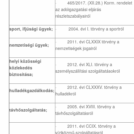
· 465/2017. (XII.28.) Korm. rendelet
az adóigazgatási eljárás
részletszabályairól
sport, ifjúsági ügyek;
· 2004. évi I. törvény a sportról
· 2011. évi CLXXIX törvény a
nemzetiségi ügyek;
nemzetiségek jogairól
helyi közösségi
· 2012. évi XLI. törvény a
közlekedés
személyszállítási szolgáltatásokról
biztosítása;
· 2012. évi CLXXXV. törvény a
hulladékgazdálkodás;
hulladékról
· 2005. évi XVIII. törvény a
távhőszolgáltatás;
távhőszolgáltatásról
· 2011. évi CCIX. törvény a
víziközmű-szolgáltatásról