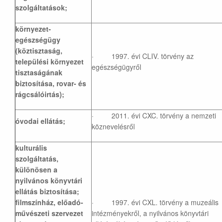
szolgáltatások;
környezet-
egészségügy
(köztisztaság,
· 1997. évi CLIV. törvény az
települési környezet
egészségügyről
tisztaságának
biztosítása, rovar- és
rágcsálóirtás);
· 2011. évi CXC. törvény a nemzeti
óvodai ellátás;
köznevelésről
kulturális
szolgáltatás,
különösen a
nyilvános könyvtári
ellátás biztosítása;
filmszínház, előadó-
· 1997. évi CXL. törvény a muzeális
művészeti szervezet
intézményekről, a nyilvános könyvtári