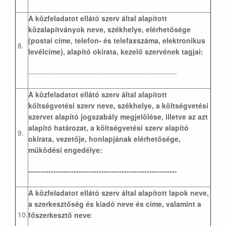
A közfeladatot ellátó szerv által alapított
közalapítványok neve, székhelye, elérhetősége
(postai címe, telefon- és telefaxszáma, elektronikus
8.
levélcíme), alapító okirata, kezelő szervének tagjai:
-----------------------------------------------------------
A közfeladatot ellátó szerv által alapított
költségvetési szerv neve, székhelye, a költségvetési
szervet alapító jogszabály megjelölése, illetve az azt
alapító határozat, a költségvetési szerv alapító
9.
okirata, vezetője, honlapjának elérhetősége,
működési engedélye:
-----------------------------------------------------------
A közfeladatot ellátó szerv által alapított lapok neve,
a szerkesztőség és kiadó neve és címe, valamint a
10.
főszerkesztő neve
: