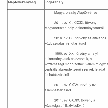
Alaptevékenység
Jogszabály
· Magyarország Alaptörvénye
· 2011. évi CLXXXIX. törvény
Magyarország helyi önkormányzatairól
· 2016. évi CL. törvény az általános
közigazgatási rendtartásról
· 1990. évi XX. törvény a helyi
önkormányzatok és szerveik, a
köztársasági megbízottak, valamint egye
centrális alárendeltségű szervek feladat-
és hatásköreiről
· 2011. évi CXCV. törvény az
államháztartásról
· 2011. évi CXCIX. törvény a
közszolgálati tisztviselőkről