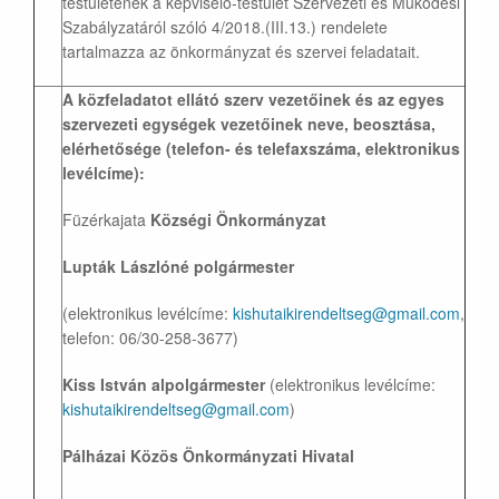
testületének a képviselő-testület Szervezeti és Működési
Szabályzatáról szóló 4/2018.(III.13.) rendelete
tartalmazza az önkormányzat és szervei feladatait.
A közfeladatot ellátó szerv vezetőinek és az egyes
szervezeti egységek vezetőinek neve, beosztása,
elérhetősége (telefon- és telefaxszáma, elektronikus
levélcíme):
Füzérkajata
Községi Önkormányzat
Lupták Lászlóné polgármester
(elektronikus levélcíme:
kishutaikirendeltseg@gmail.com
,
telefon: 06/30-258-3677)
Kiss István alpolgármester
(elektronikus levélcíme:
kishutaikirendeltseg@gmail.com
)
Pálházai Közös Önkormányzati Hivatal