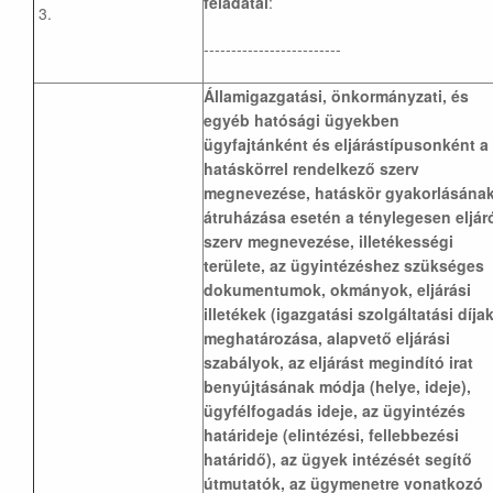
feladatai
:
3.
-------------------------
Államigazgatási, önkormányzati, és
egyéb hatósági ügyekben
ügyfajtánként és eljárástípusonként a
hatáskörrel rendelkező szerv
megnevezése, hatáskör gyakorlásána
átruházása esetén a ténylegesen eljár
szerv megnevezése, illetékességi
területe, az ügyintézéshez szükséges
dokumentumok, okmányok, eljárási
illetékek (igazgatási szolgáltatási díjak
meghatározása, alapvető eljárási
szabályok, az eljárást megindító irat
benyújtásának módja (helye, ideje),
ügyfélfogadás ideje, az ügyintézés
határideje (elintézési, fellebbezési
határidő), az ügyek intézését segítő
útmutatók, az ügymenetre vonatkozó