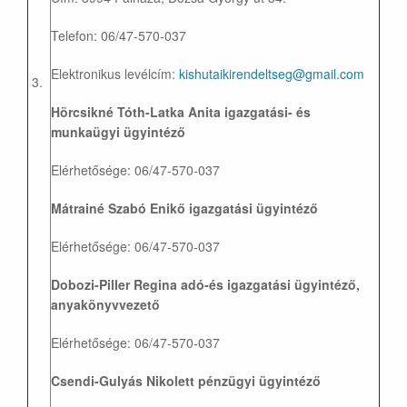
Telefon: 06/47-570-037
Elektronikus levélcím:
kishutai
kirendeltseg@gmail.com
3.
Hörcsikné Tóth-Latka Anita igazgatási- és
munkaügyi ügyintéző
Elérhetősége: 06/47-570-037
Mátrainé Szabó Enikő igazgatási ügyintéző
Elérhetősége: 06/47-570-037
Dobozi-Piller Regina adó-és igazgatási ügyintéző,
anyakönyvvezető
Elérhetősége: 06/47-570-037
Csendi-Gulyás Nikolett pénzügyi ügyintéző