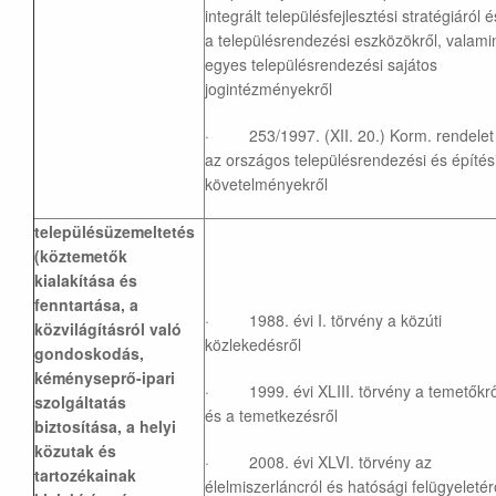
integrált településfejlesztési stratégiáról é
a településrendezési eszközökről, valami
egyes településrendezési sajátos
jogintézményekről
· 253/1997. (XII. 20.) Korm. rendelet
az országos településrendezési és építés
követelményekről
településüzemeltetés
(köztemetők
kialakítása és
fenntartása, a
· 1988. évi I. törvény a közúti
közvilágításról való
közlekedésről
gondoskodás,
kéményseprő-ipari
· 1999. évi XLIII. törvény a temetőkrő
szolgáltatás
és a temetkezésről
biztosítása, a helyi
közutak és
· 2008. évi XLVI. törvény az
tartozékainak
élelmiszerláncról és hatósági felügyeletér