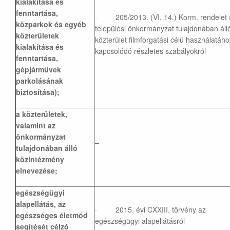
kialakítása és
fenntartása,
· 205/2013. (VI. 14.) Korm. rendelet 
közparkok és egyéb
települési önkormányzat tulajdonában áll
közterületek
közterület filmforgatási célú használatáho
kialakítása és
kapcsolódó részletes szabályokról
fenntartása,
gépjárművek
parkolásának
biztosítása);
a közterületek,
valamint az
önkormányzat
–
tulajdonában álló
közintézmény
elnevezése;
egészségügyi
alapellátás, az
· 2015. évi CXXIII. törvény az
egészséges életmód
egészségügyi alapellátásról
segítését célzó