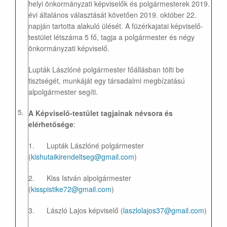
helyi önkormányzati képviselők és polgármesterek 2019.
évi általános választását követően 2019. október 22.
napján tartotta alakuló ülését. A füzérkajatai képviselő-
testület létszáma 5 fő, tagja a polgármester és négy
önkormányzati képviselő.
Lupták Lászlóné polgármester főállásban tölti be
tisztségét, munkáját egy társadalmi megbízatású
alpolgármester segíti.
5.
A Képviselő-testület tagjainak névsora és
elérhetősége
:
1. Lupták Lászlóné polgármester
(
kishutaikirendeltseg@gmail.com
)
2. Kiss István alpolgármester
(
kisspistike72@gmail.com
)
3. László Lajos képviselő (
laszlolajos37@gmail.com
)