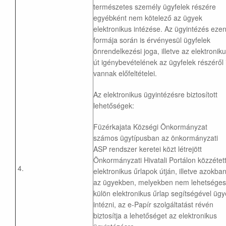
természetes személy ügyfelek részére
egyébként nem kötelező az ügyek
elektronikus intézése. Az ügyintézés eze
formája során is érvényesül ügyfelek
önrendelkezési joga, illetve az elektronik
út igénybevételének az ügyfelek részéről 
vannak előfeltételei.
Az elektronikus ügyintézésre biztosított
lehetőségek:
Füzérkajata Községi Önkormányzat
számos ügytípusban az önkormányzati
ASP rendszer keretei közt létrejött
Önkormányzati Hivatali Portálon közzétet
4.
elektronikus űrlapok útján, illetve azokba
az ügyekben, melyekben nem lehetséges
külön elektronikus űrlap segítségével ügy
intézni, az e-Papír szolgáltatást révén
biztosítja a lehetőséget az elektronikus