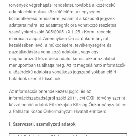
törvények végrehajtási rendeletei, továbbá a közérdekű
adatok elektronikus közzétételére, az egységes
közadatkereső rendszerre, valamint a központi jegyzék
adattartalmára, az adatintegrációra vonatkozó részletes
szabályokról szóló 305/2005. (XII. 25.) Korm. rendelet
előírásain alapul. Amennyiben Ön az önkormányzat
kezelésében lévő, a működésére, tevékenységére és
gazdálkodására vonatkozó adatokat, vagy egy
meghatározott közérdekű adatot keres, akkor az alábbi
menüpontban találhatja meg. Az itt megtalálható információk
a közérdekű adatokra vonatkozó jogszabályokban előírt
határidők szerint frissülnek.
Az információs önrendelkezési jogról és az
információszabadságról szóló 2011. évi CXII. törvény szerint
közzéteendő adatok Füzérkajata Község Önkormányzatát és
a Pálházai Közös Önkormányzati Hivatalt érintően:
I. Szervezeti, személyzeti adatok