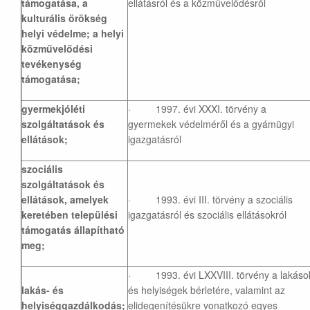
támogatása, a
ellátásról és a közművelődésről
kulturális örökség
helyi védelme; a helyi
közművelődési
tevékenység
támogatása;
gyermekjóléti
· 1997. évi XXXI. törvény a
szolgáltatások és
gyermekek védelméről és a gyámügyi
ellátások;
igazgatásról
szociális
szolgáltatások és
ellátások, amelyek
· 1993. évi III. törvény a szociális
keretében települési
igazgatásról és szociális ellátásokról
támogatás állapítható
meg;
· 1993. évi LXXVIII. törvény a lakáso
lakás- és
és helyiségek bérletére, valamint az
helyiséggazdálkodás;
elidegenítésükre vonatkozó egyes