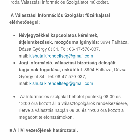
Iroda Választási Információs Szolgálatot működtet.
A Választási Információs Szolgálat füzérkajatai
elérhetőségei:
Névjegyzékkel kapcsolatos kérelmek,
átjelentkezések, mozgóurna igénylés
: 3994 Pálháza,
Dózsa György út 34. Tel: 06-47-570-037,
mail:
kishutaikirendeltseg@gmail.com
Jogi információ, választási bizottság delegált
tagjainak fogadása, eskütétel
: 3994 Pálháza, Dózsa
György út 34. Tel: 06-47-570-037,
mail:
kishutaikirendeltseg@gmail.com
Az információs szolgálat hétfőtől-péntekig 08:00 és
13:00 óra között áll a választópolgárok rendelkezésére,
illetve a választás napján 06:00 és 19:00 óra között a
megadott telefonszámokon.
■
A HVI vezetőjének határozatai: