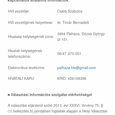
kapcsolatos általános információk
:
HVI vezetője:
Csató Szabolcs
HVI vezetőjének helyettese:
dr. Timár Bernadett
3994 Pálháza, Dózsa György
Hivatalai helyiségének címe:
út 151.
Hivatali helyiségének
06/47-370-001
telefonszáma:
Elektronikus levélcíme:
palhaza.hiv@gmail.com
HIVATALI KAPU:
KRID: 456108398
■
Választási Információs szolgálat elérhetőségei
A választási eljárásról szóló 2013. évi XXXVI. törvény 75. §
(1) bekezdés b) pontjában foglaltak alapján a Helyi Választási