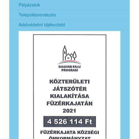
2024. évi európai parlamenti képviselők általános
Pályázatok
választása
Településrendezés
Adatvédelmi tájékoztató