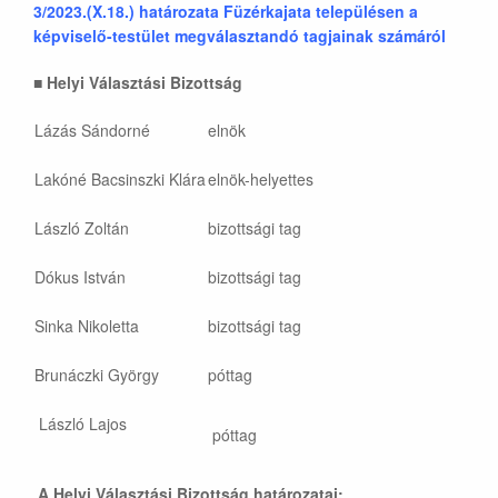
3/2023.(X.18.) határozata Füzérkajata településen a
képviselő-testület megválasztandó tagjainak számáról
■
Helyi Választási Bizottság
Lázás Sándorné
elnök
Lakóné Bacsinszki Klára
elnök-helyettes
László Zoltán
bizottsági tag
Dókus István
bizottsági tag
Sinka Nikoletta
bizottsági tag
Brunáczki György
póttag
László Lajos
póttag
A Helyi Választási Bizottság határozatai: