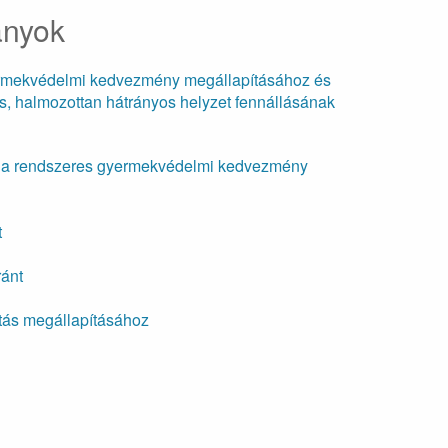
ányok
rmekvédelmi kedvezmény megállapításához és
os, halmozottan hátrányos helyzet fennállásának
t a rendszeres gyermekvédelmi kedvezmény
t
ránt
tás megállapításához