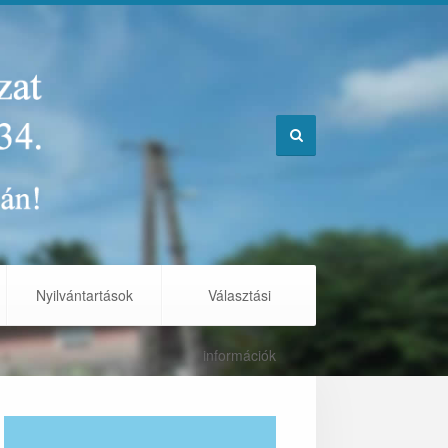
Nyilvántartások
Választási
információk