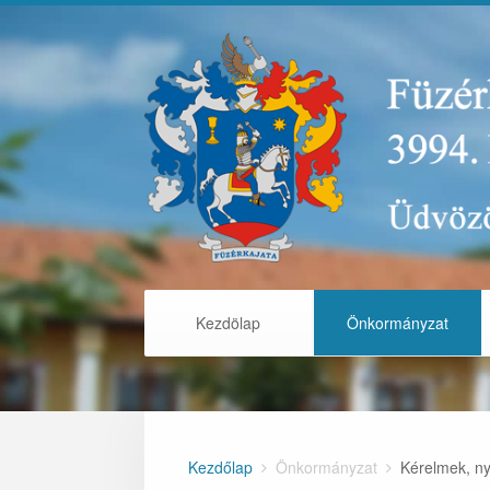
Kezdölap
Önkormányzat
Kezdőlap
Önkormányzat
Kérelmek, n