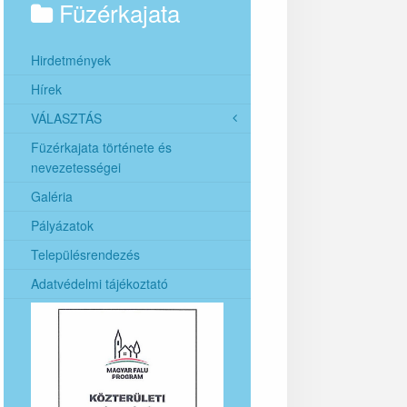
Füzérkajata
Hirdetmények
Hírek
VÁLASZTÁS
Füzérkajata története és
2024. évi helyi önkormányzati
nevezetességei
képviselők és polgármesterek
általános választása
Galéria
2024. évi európai parlamenti
Pályázatok
képviselők általános választása
Településrendezés
Adatvédelmi tájékoztató