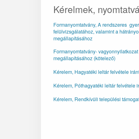
Kérelmek, nyomtatv
Formanyomtatvány, A rendszeres gye
felülvizsgálatához, valamint a hátrány
megállapításához
Formanyomtatvány- vagyonnyilatkoza
megállapításához (kötelező)
Kérelem, Hagyatéki leltár felvétele irán
Kérelem, Póthagyatéki leltár felvétele i
Kérelem, Rendkívüli települési támoga