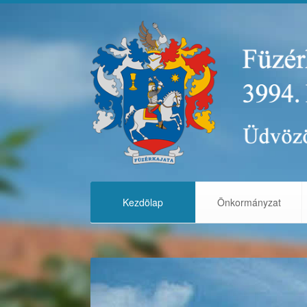
Kezdölap
Önkormányzat