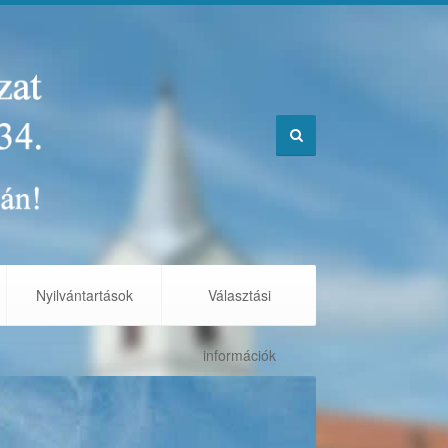
Nyilvántartások
Választási
információk