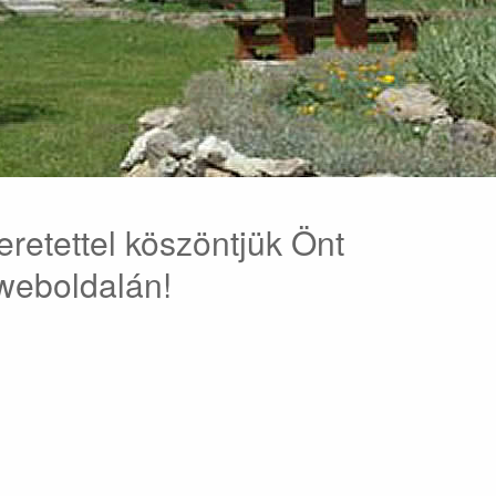
eretettel köszöntjük Önt
weboldalán!