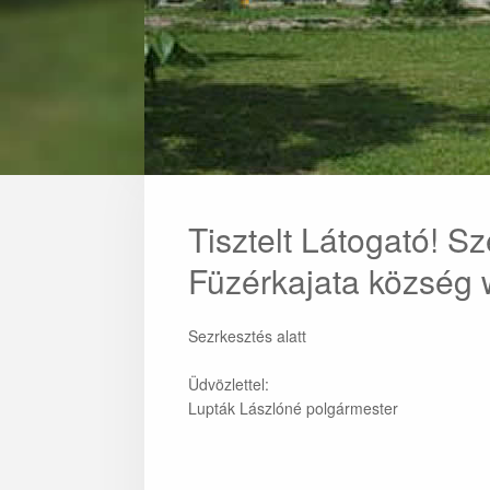
Tisztelt Látogató! Sz
Füzérkajata község 
Sezrkesztés alatt
Üdvözlettel:
Lupták Lászlóné polgármester